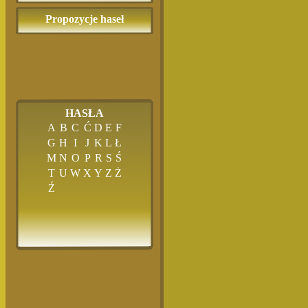
Propozycje haseł
HASŁA
A
B
C
Ć
D
E
F
G
H
I
J
K
L
Ł
M
N
O
P
R
S
Ś
T
U
W
X
Y
Z
Ż
Ź