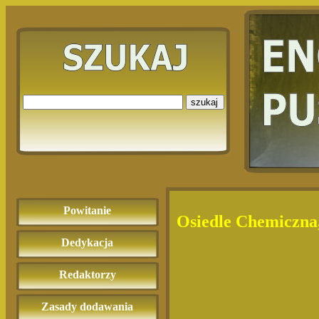
Powitanie
Osiedle Chemiczna
Dedykacja
Redaktorzy
Zasady dodawania